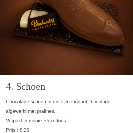
4. Schoen
Chocolade schoen in melk en fondant chocolade,
afgewerkt met pralines.
Verpakt in mooie Plexi doos.
Prijs : € 26